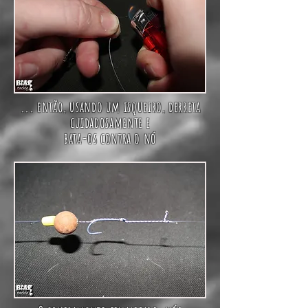
... então, usando um isqueiro, derreta
cuidadosamente e
bata-os contra o nó