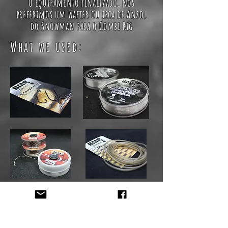
O equipamento finalizado, nós
preferimos um wafter ou isca de Anzol
do Snowman para o Combi Rig
What we used:
Or Buy Ready Made