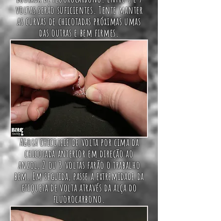
voltas serão suficientes. Tente manter
as curvas de chicotadas próximas umas
das outras e bem firmes.
Agora chicoteie de volta por cima da
chicotada anterior em direção ao
anzol, 2 ou 3 voltas farão o trabalho
bem. Em seguida, passe a extremidade da
etiqueta de volta através da alça do
fluorocarbono.