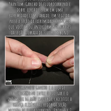
Phantom
Gancho de fluorocarbono e
dobre cerca de 5 cm em uma
extremidade como abaixo, em seguida,
passe a seção da extremidade trançada
que você criou anteriormente através
da seção dobrada de Fluorocarbono
Segurando o gancho e a alça de
fluorocarbono entre o polegar e o
indicador da mão esquerda, chicoteie a
trança flexível ao redor da seção
dobrada de fluorocarbono. Entre 5 e 7