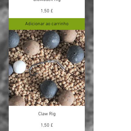
Preço
1,50 £
Adicionar ao carrinho
Claw Rig
Preço
1,50 £