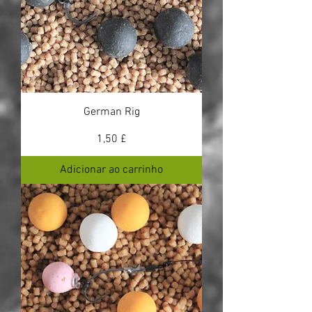
German Rig
Preço
1,50 £
Adicionar ao carrinho