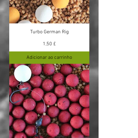
Turbo German Rig
Preço
1,50 £
Adicionar ao carrinho