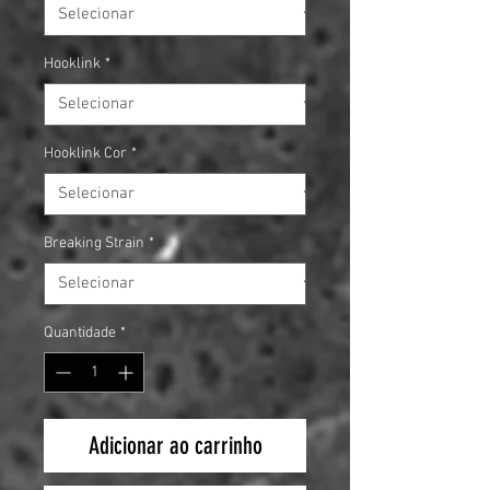
Hooklink
*
Hooklink Cor
*
Breaking Strain
*
Quantidade
*
Adicionar ao carrinho