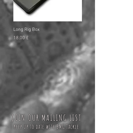
Long Rig Box
Bungee Rod Locks
Preço
Preço
18,00 £
5,00 £
JOIN OUR MAILING LIST
Keep up to date with BMG Tackle