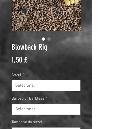
Blowback Rig
Preço
1,50 £
Anzol
*
Barbed or Barbless
*
Tamanho do anzol
*