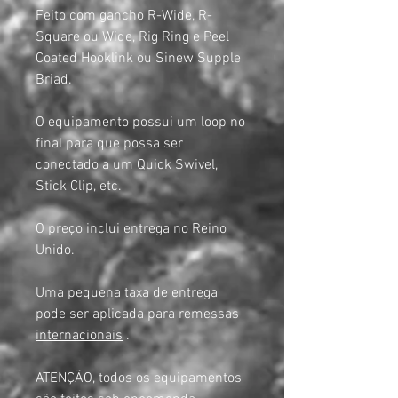
Feito com gancho R-Wide, R-
Square ou Wide, Rig Ring e Peel
Coated Hooklink ou Sinew Supple
Briad.
O equipamento possui um loop no
final para que possa ser
conectado a um Quick Swivel,
Stick Clip, etc.
O preço inclui entrega no Reino
Unido.
Uma pequena taxa de entrega
pode ser aplicada para remessas
internacionais
.
ATENÇÃO, todos os equipamentos